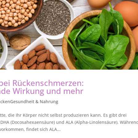
bei Rückenschmerzen:
de Wirkung und mehr
ckenGesundheit & Nahrung
te, die Ihr Körper nicht selbst produzieren kann. Es gibt drei
, DHA (Docosahexaensäure) und ALA (Alpha-Linolensäure). Währen
vorkommen, findet sich ALA...